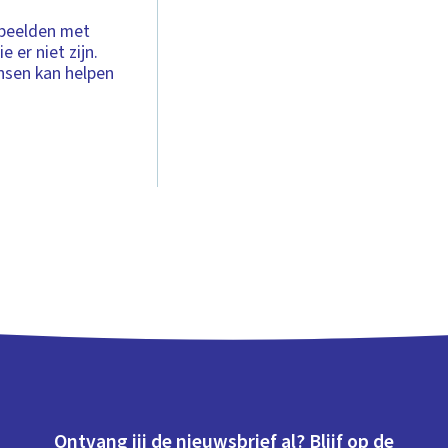
 beelden met
e er niet zijn.
sen kan helpen
Ontvang jij de nieuwsbrief al? Blijf op de