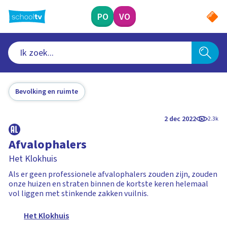
Ga
naar
PO
VO
hoofdinhoud
Bevolking en ruimte
2 dec 2022
2.3k
Afvalophalers
Het Klokhuis
Als er geen professionele afvalophalers zouden zijn, zouden
onze huizen en straten binnen de kortste keren helemaal
vol liggen met stinkende zakken vuilnis.
Het Klokhuis