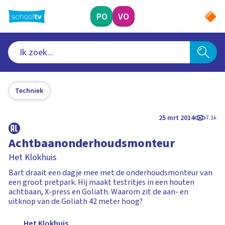
Ga
naar
PO
VO
hoofdinhoud
Techniek
25 mrt 2014
7.1k
Achtbaanonderhoudsmonteur
Het Klokhuis
Bart draait een dagje mee met de onderhoudsmonteur van
een groot pretpark. Hij maakt testritjes in een houten
achtbaan, X-press en Goliath. Waarom zit de aan- en
uitknop van de Goliath 42 meter hoog?
Het Klokhuis