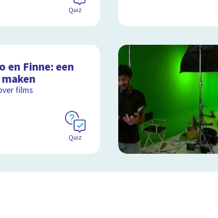
Quiz
o en Finne: een
m maken
over films
Quiz