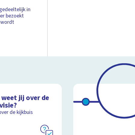
edeeltelijk in
der bezoekt
D wordt
weet jij over de
visie?
over de kijkbuis