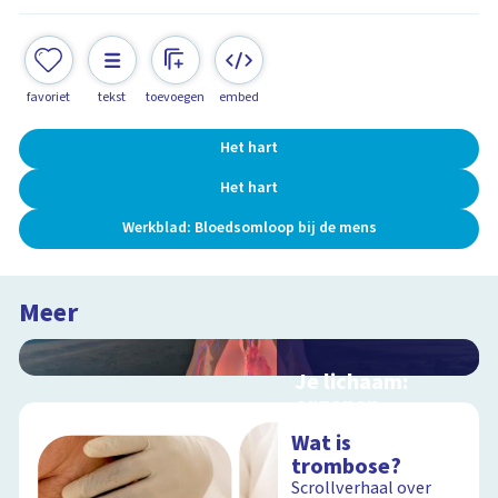
favoriet
tekst
toevoegen
embed
Het hart
Het hart
Werkblad: Bloedsomloop bij de mens
Meer
Je lichaam:
organen
Interactieve
Wat is
schoolplaat langs je
trombose?
organen
Scrollverhaal over