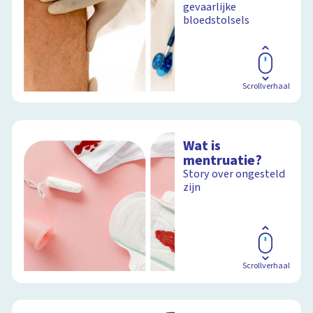
gevaarlijke
bloedstolsels
Schoolplaat
Scrollverhaal
Wat is
mentruatie?
Story over ongesteld
zijn
Scrollverhaal