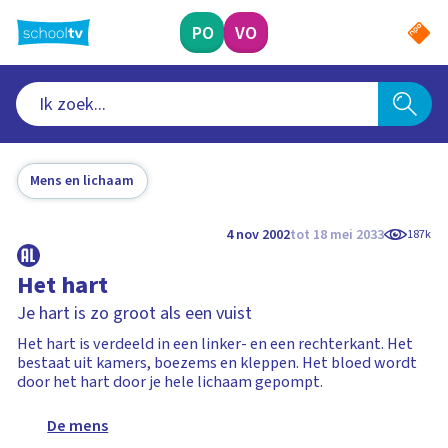
Ga
naar
PO
VO
hoofdinhoud
Mens en lichaam
4 nov 2002
tot 18 mei 2033
187k
Het hart
Je hart is zo groot als een vuist
Het hart is verdeeld in een linker- en een rechterkant. Het
bestaat uit kamers, boezems en kleppen. Het bloed wordt
door het hart door je hele lichaam gepompt.
De mens