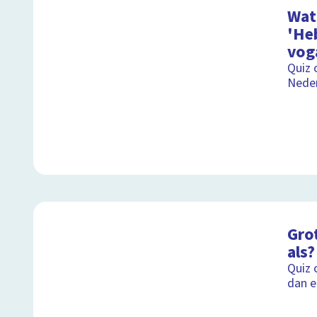
Wat
'He
vog
Quiz 
Neder
Grot
als?
Quiz 
dan e