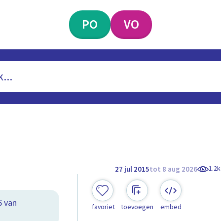
PO
VO
1.2k
27 jul 2015
tot 8 aug 2026
6 van
favoriet
toevoegen
embed