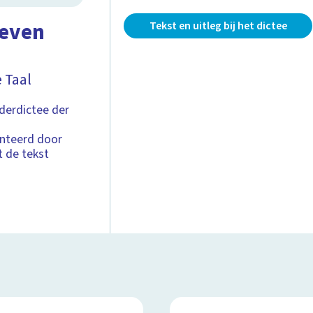
reven
Tekst en uitleg bij het dictee
 Taal
nderdictee der
enteerd door
t de tekst