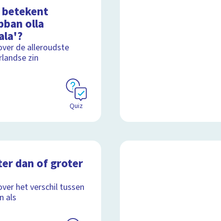
 betekent
bban olla
ala'?
over de alleroudste
landse zin
Quiz
er dan of groter
over het verschil tussen
n als