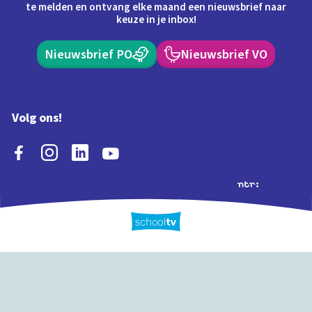
te melden en ontvang elke maand een nieuwsbrief naar
keuze in je inbox!
Nieuwsbrief PO
Nieuwsbrief VO
Volg ons!
Extra's
Schooltv biedt meer
Quiz
Schoolplaat
Tijd
dan video's! Ontdek