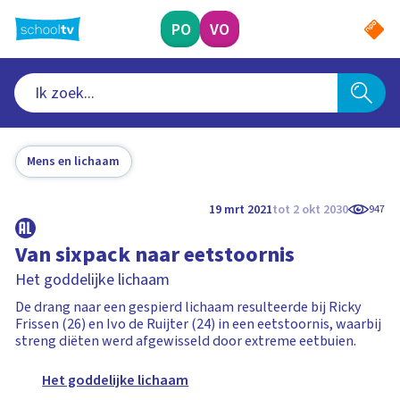
Ga
naar
PO
VO
hoofdinhoud
Mens en lichaam
19 mrt 2021
tot 2 okt 2030
947
Van sixpack naar eetstoornis
Het goddelijke lichaam
De drang naar een gespierd lichaam resulteerde bij Ricky
Frissen (26) en Ivo de Ruijter (24) in een eetstoornis, waarbij
streng diëten werd afgewisseld door extreme eetbuien.
Het goddelijke lichaam