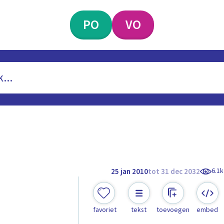
PO
VO
6.1k
25 jan 2010
tot 31 dec 2032
favoriet
tekst
toevoegen
embed