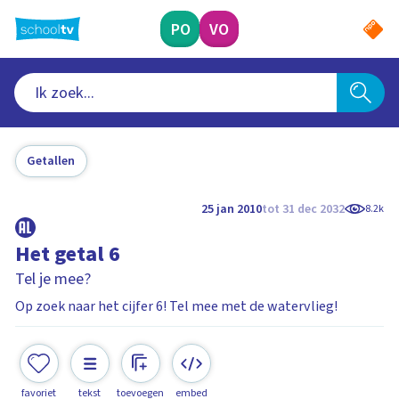
Ga
naar
PO
VO
hoofdinhoud
Getallen
25 jan 2010
tot 31 dec 2032
8.2k
Het getal 6
Tel je mee?
Op zoek naar het cijfer 6! Tel mee met de watervlieg!
favoriet
tekst
toevoegen
embed