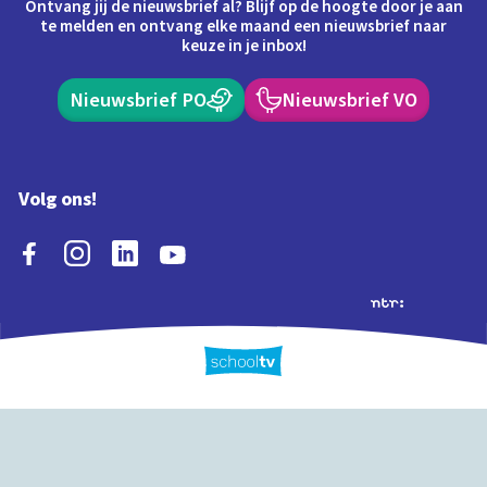
Ontvang jij de nieuwsbrief al? Blijf op de hoogte door je aan
te melden en ontvang elke maand een nieuwsbrief naar
keuze in je inbox!
Nieuwsbrief PO
Nieuwsbrief VO
Volg ons!
Extra's
Schooltv biedt meer
Quiz
Schoolplaat
Tijd