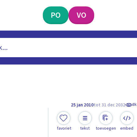
PO
VO
8k
25 jan 2010
tot 31 dec 2032
favoriet
tekst
toevoegen
embed