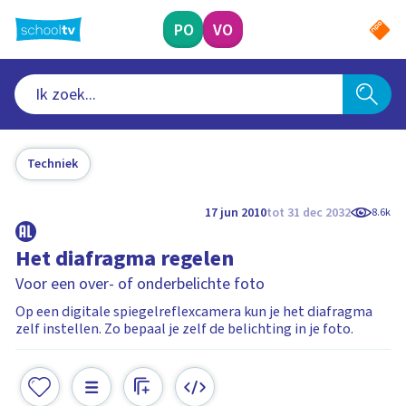
Ga
naar
PO
VO
hoofdinhoud
Techniek
17 jun 2010
tot 31 dec 2032
8.6k
Het diafragma regelen
Voor een over- of onderbelichte foto
Op een digitale spiegelreflexcamera kun je het diafragma
zelf instellen. Zo bepaal je zelf de belichting in je foto.