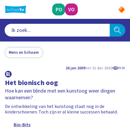
Ga
naar
PO
VO
hoofdinhoud
Mens en lichaam
26 jan 2009
tot 31 dec 2032
9.3k
Het bionisch oog
Hoe kan een blinde met een kunstoog weer dingen
waarnemen?
De ontwikkeling van het kunstoog staat nog in de
kinderschoenen. Toch zijn er al kleine successen behaald.
Bio-Bits