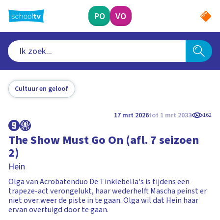
Ga
naar
PO
VO
hoofdinhoud
Cultuur en geloof
17 mrt 2026
tot 1 mrt 2033
162
The Show Must Go On (afl. 7 seizoen
2)
Hein
Olga van Acrobatenduo De Tinklebella's is tijdens een
trapeze-act verongelukt, haar wederhelft Mascha peinst er
niet over weer de piste in te gaan. Olga wil dat Hein haar
ervan overtuigd door te gaan.