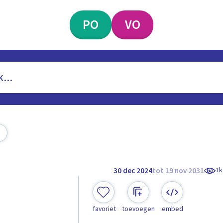
PO
VO
1k
30 dec 2024
tot 19 nov 2031
favoriet
toevoegen
embed