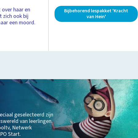
 over haar en
Bijbehorend lespakket 'Kracht
zich ook bij
van Hein'
maar een moord.
eciaal geselecteerd zijn
swereld van leerlingen.
ooltv, Netwerk
PO Start.