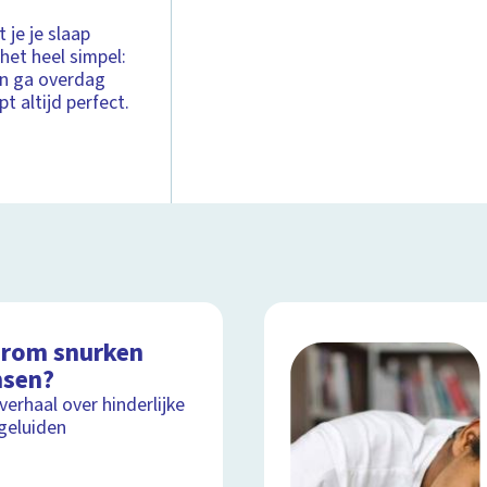
 je je slaap
het heel simpel:
en ga overdag
t altijd perfect.
rom snurken
sen?
lverhaal over hinderlijke
geluiden