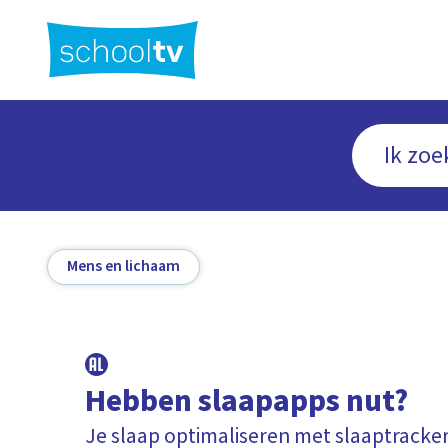
Ga
naar
hoofdinhoud
Mens en lichaam
Hebben slaapapps nut?
Je slaap optimaliseren met slaaptracke