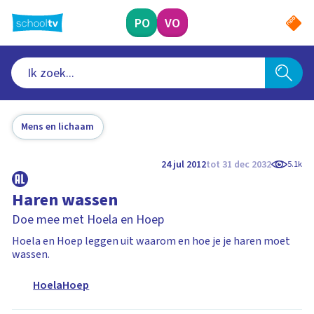
Ga
naar
PO
VO
hoofdinhoud
Mens en lichaam
24 jul 2012
tot 31 dec 2032
5.1k
Haren wassen
Doe mee met Hoela en Hoep
Hoela en Hoep leggen uit waarom en hoe je je haren moet
wassen.
HoelaHoep