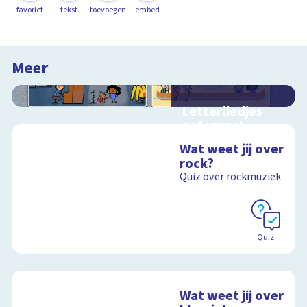
favoriet
tekst
toevoegen
embed
Meer
Letterliedjes
oefenspel
Oefen met de
Wat weet jij over
woorden en klanken
rock?
uit Letterliedjes
Quiz over rockmuziek
Schoolplaat
Quiz
Wat weet jij over