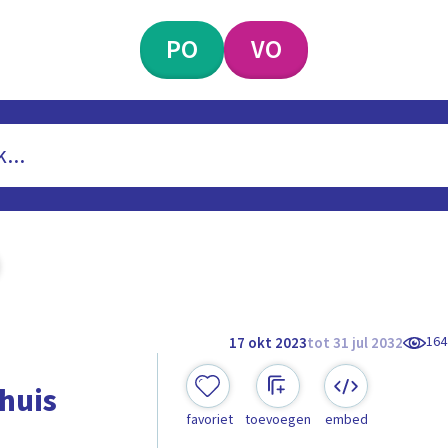
PO
VO
164
17 okt 2023
tot 31 jul 2032
huis
favoriet
toevoegen
embed