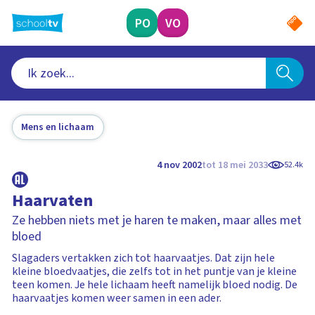
Ga
naar
PO
VO
hoofdinhoud
Mens en lichaam
4 nov 2002
tot 18 mei 2033
52.4k
Haarvaten
Ze hebben niets met je haren te maken, maar alles met
bloed
Slagaders vertakken zich tot haarvaatjes. Dat zijn hele
kleine bloedvaatjes, die zelfs tot in het puntje van je kleine
teen komen. Je hele lichaam heeft namelijk bloed nodig. De
haarvaatjes komen weer samen in een ader.