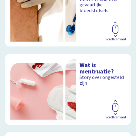
gevaarlijke
bloedstolsels
Schoolplaat
Scrollverhaal
Wat is
mentruatie?
Story over ongesteld
zijn
Scrollverhaal