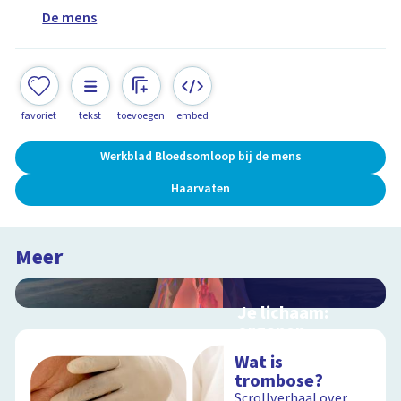
De mens
favoriet
tekst
toevoegen
embed
Werkblad Bloedsomloop bij de mens
Haarvaten
Meer
Je lichaam:
organen
Interactieve
Wat is
schoolplaat langs je
trombose?
organen
Scrollverhaal over