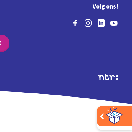
Volg ons!
O
Extra's