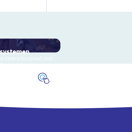
osystemen
actieve schoolplaat over
eluwe
Schoolplaat