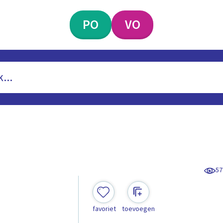
PO
VO
57
favoriet
toevoegen