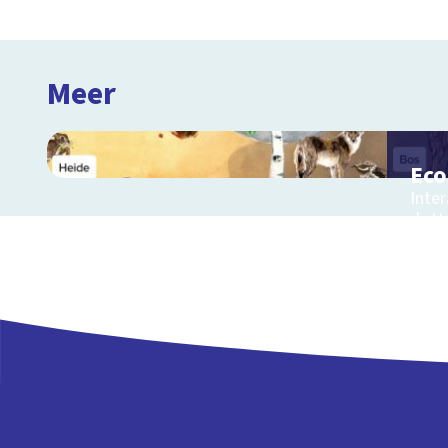
Meer
Ec
Inter
de V