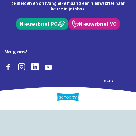
te melden en ontvang elke maand een nieuwsbrief naar
keuze in je inbox!
Nieuwsbrief PO
Nieuwsbrief VO
Volg ons!
Extra's
Schooltv biedt meer
Quiz
Schoolplaat
Tijd
dan video's! Ontdek