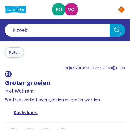
Ga
naar
PO
VO
hoofdinhoud
Meten
19 jun 2013
tot 31 dec 2032
14.3k
Groter groeien
Met Wolfram
Wolfram vertelt over groeien en groter worden.
Koekeloere