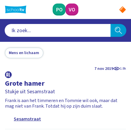
Ga
naar
PO
VO
hoofdinhoud
Mens en lichaam
7 nov 2019
1.8k
Grote hamer
Stukje uit Sesamstraat
Frank is aan het timmeren en Tommie wil ook, maar dat
mag niet van Frank. Totdat hij op zijn duim slaat.
Sesamstraat