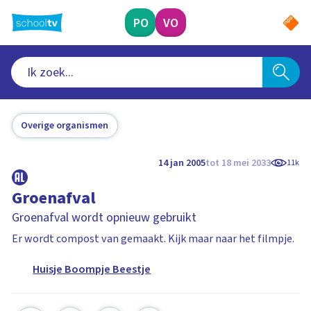
Ga
naar
PO
VO
hoofdinhoud
Overige organismen
14 jan 2005
tot 18 mei 2033
11k
Groenafval
Groenafval wordt opnieuw gebruikt
Er wordt compost van gemaakt. Kijk maar naar het filmpje.
Huisje Boompje Beestje