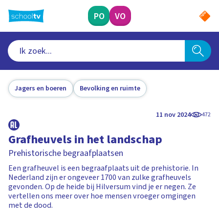
Ga
naar
PO
VO
hoofdinhoud
Jagers en boeren
Bevolking en ruimte
11 nov 2024
472
Grafheuvels in het landschap
Prehistorische begraafplaatsen
Een grafheuvel is een begraafplaats uit de prehistorie. In
Nederland zijn er ongeveer 1700 van zulke grafheuvels
gevonden. Op de heide bij Hilversum vind je er negen. Ze
vertellen ons meer over hoe mensen vroeger omgingen
met de dood.