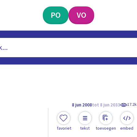
PO
VO
17.2k
8 jun 2008
tot 8 jun 2033
favoriet
tekst
toevoegen
embed