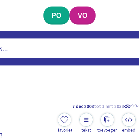
PO
VO
9.9k
7 dec 2003
tot 1 mrt 2033
favoriet
tekst
toevoegen
embed
?