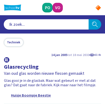
Ga
naar
PO
VO
hoofdinhoud
Techniek
14 jan 2005
tot 18 mei 2033
63.4k
Glasrecycling
Van oud glas worden nieuwe flessen gemaakt
Glas gooi je in de glasbak. Maar wat gebeurt er met al dat
glas? Dat gaat naar de fabriek. Kijk maar naar het filmpje.
Huisje Boompje Beestje