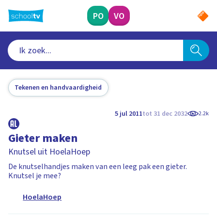
Ga
naar
PO
VO
hoofdinhoud
Tekenen en handvaardigheid
5 jul 2011
tot 31 dec 2032
2.2k
Gieter maken
Knutsel uit HoelaHoep
De knutselhandjes maken van een leeg pak een gieter.
Knutsel je mee?
HoelaHoep