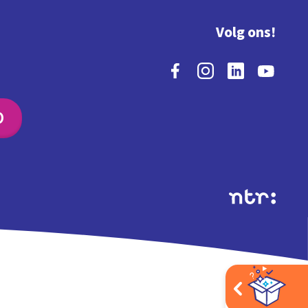
Volg ons!
O
Extra's