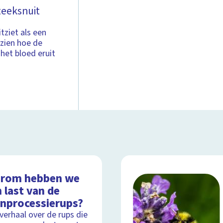
teeksnuit
tziet als een
 zien hoe de
het bloed eruit
rom hebben we
 last van de
enprocessierups?
lverhaal over de rups die