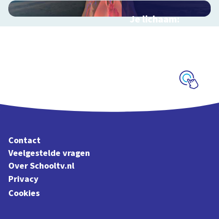
Je lichaam:
organen
Interactieve
schoolplaat langs je
organen
Schoolplaat
Contact
Veelgestelde vragen
Over Schooltv.nl
Privacy
Cookies