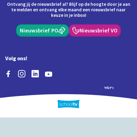
Ontvang jij de nieuwsbrief al? Blijf op de hoogte door je aan
te melden en ontvang elke maand een nieuwsbrief naar
keuze in je inbox!
Nieuwsbrief PO
Nieuwsbrief VO
Volg ons!
Extra's
Schooltv biedt meer
Quiz
Schoolplaat
Tijd