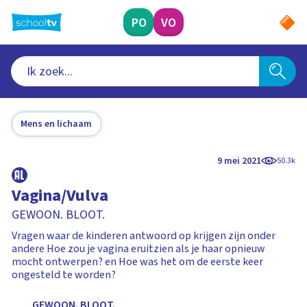
Ga
naar
PO
VO
hoofdinhoud
Mens en lichaam
9 mei 2021
50.3k
Vagina/Vulva
GEWOON. BLOOT.
Vragen waar de kinderen antwoord op krijgen zijn onder
andere Hoe zou je vagina eruitzien als je haar opnieuw
mocht ontwerpen? en Hoe was het om de eerste keer
ongesteld te worden?
GEWOON. BLOOT.