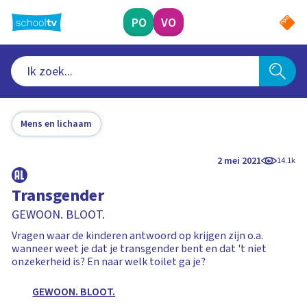
Ga
naar
PO
VO
hoofdinhoud
Mens en lichaam
2 mei 2021
14.1k
Transgender
GEWOON. BLOOT.
Vragen waar de kinderen antwoord op krijgen zijn o.a.
wanneer weet je dat je transgender bent en dat 't niet
onzekerheid is? En naar welk toilet ga je?
GEWOON. BLOOT.