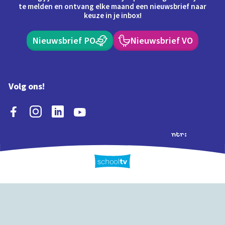
te melden en ontvang elke maand een nieuwsbrief naar
keuze in je inbox!
Nieuwsbrief PO
Nieuwsbrief VO
Volg ons!
Extra's
Schooltv biedt meer
Quiz
Schoolplaat
Tijd
dan video's! Ontdek