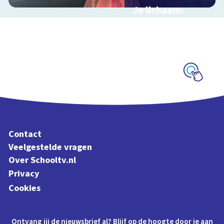
Je lichaam:
organen
Interactieve
schoolplaat langs je
organen
Schoolplaat
Contact
Veelgestelde vragen
Over Schooltv.nl
Privacy
Cookies
Ontvang jij de nieuwsbrief al? Blijf op de hoogte door je aan