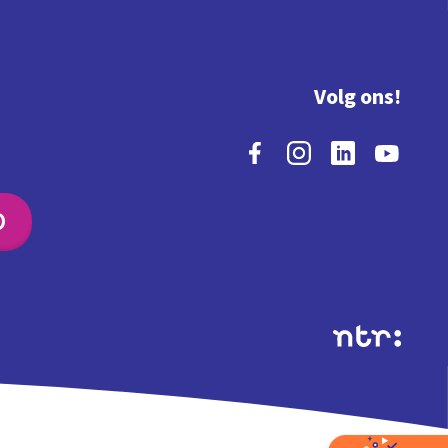
Volg ons!
O
Extra's