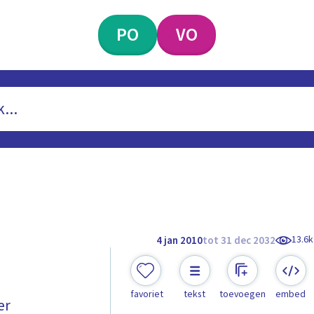
PO
VO
13.6k
4 jan 2010
tot 31 dec 2032
favoriet
tekst
toevoegen
embed
er