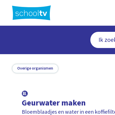
Ga
naar
hoofdinhoud
Overige organismen
Geurwater maken
Bloemblaadjes en water in een koffiefilt