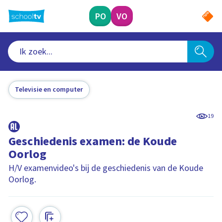
Ga
naar
PO
VO
hoofdinhoud
Televisie en computer
19
Geschiedenis examen: de Koude
Oorlog
H/V examenvideo's bij de geschiedenis van de Koude
Oorlog.