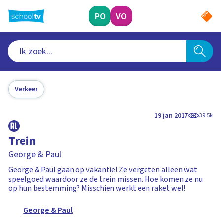
Ga
naar
PO
VO
hoofdinhoud
Verkeer
19 jan 2017
39.5k
Trein
George & Paul
George & Paul gaan op vakantie! Ze vergeten alleen wat
speelgoed waardoor ze de trein missen. Hoe komen ze nu
op hun bestemming? Misschien werkt een raket wel!
George & Paul