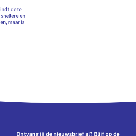
vindt deze
 snellere en
en, maar is
Ontvang jij de nieuwsbrief al? Blijf op de