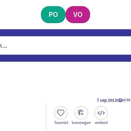
PO
VO
6.8k
7 sep 2013
favoriet
toevoegen
embed