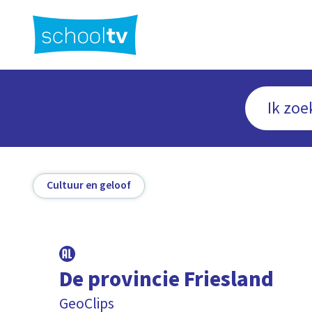
Ga
naar
hoofdinhoud
Cultuur en geloof
De provincie Friesland
GeoClips