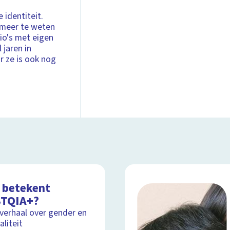
 identiteit.
 meer te weten
gio's met eigen
 jaren in
r ze is ook nog
 betekent
TQIA+?
lverhaal over gender en
aliteit