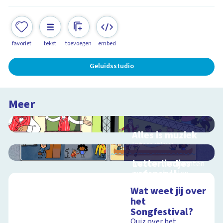
favoriet
tekst
toevoegen
embed
Geluidsstudio
Meer
Alles is muziek
Interactieve
schoolplaat over
Letterliedjes
muziekinstrumenten
oefenspel
en muziekstijlen
Oefen met de
Wat weet jij over
woorden en klanken
het
uit Letterliedjes
Songfestival?
Schoolplaat
Quiz over het