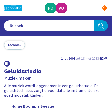
Ga
naar
PO
VO
hoofdinhoud
Techniek
1 jul 2003
tot 18 mei 2033
3k
Geluidsstudio
Muziek maken
Alle muziek wordt opgenomen in een geluidsstudio. De
geluidstechnicus zorgt ervoor dat alle instrumenten zo
goed mogelijk klinken.
Huisje Boompje Beestje