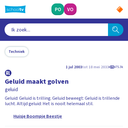
Ga
naar
PO
VO
hoofdinhoud
Techniek
1 jul 2003
tot 18 mei 2033
75.3k
Geluid maakt golven
geluid
Geluid: Geluid is trilling. Geluid beweegt: Geluid is trillende
lucht. Altijd geluid: Het is nooit helemaal stil.
Huisje Boompje Beestje