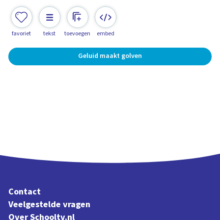
favoriet
tekst
toevoegen
embed
Geluid maakt golven
Contact
Veelgestelde vragen
Over Schooltv.nl