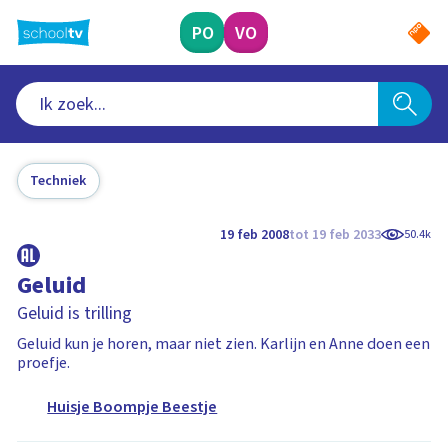
Ga
naar
PO
VO
hoofdinhoud
Techniek
19 feb 2008
tot 19 feb 2033
50.4k
Geluid
Geluid is trilling
Geluid kun je horen, maar niet zien. Karlijn en Anne doen een
proefje.
Huisje Boompje Beestje