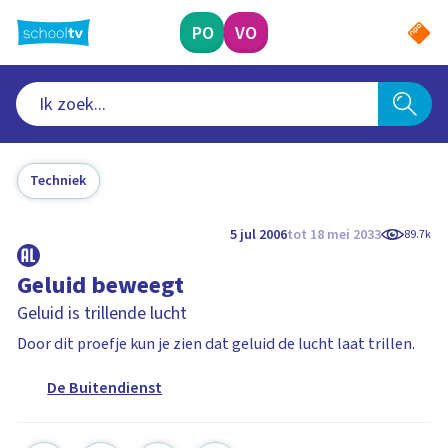
Ga
naar
PO
VO
hoofdinhoud
Techniek
5 jul 2006
tot 18 mei 2033
89.7k
Geluid beweegt
Geluid is trillende lucht
Door dit proefje kun je zien dat geluid de lucht laat trillen.
De Buitendienst