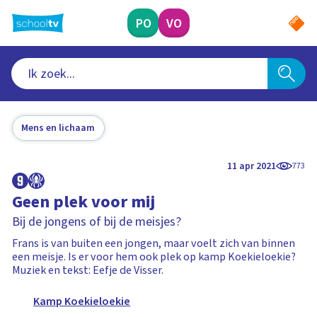
Ga
naar
PO
VO
hoofdinhoud
Mens en lichaam
11 apr 2021
773
Geen plek voor mij
Bij de jongens of bij de meisjes?
Frans is van buiten een jongen, maar voelt zich van binnen
een meisje. Is er voor hem ook plek op kamp Koekieloekie?
Muziek en tekst: Eefje de Visser.
Kamp Koekieloekie