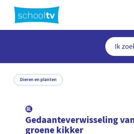
Ga
naar
hoofdinhoud
Dieren en planten
Gedaanteverwisseling van
groene kikker