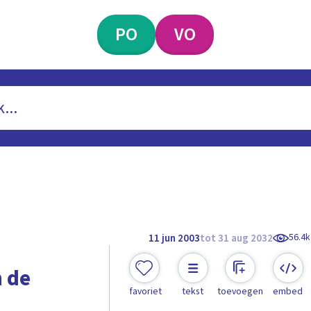
PO
VO
56.4k
11 jun 2003
tot 31 aug 2032
 de
favoriet
tekst
toevoegen
embed