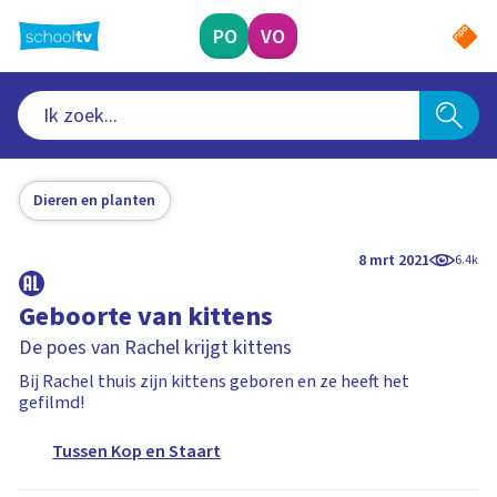
Ga
naar
PO
VO
hoofdinhoud
Dieren en planten
8 mrt 2021
6.4k
Geboorte van kittens
De poes van Rachel krijgt kittens
Bij Rachel thuis zijn kittens geboren en ze heeft het
gefilmd!
Tussen Kop en Staart