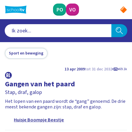
Ga
naar
PO
VO
hoofdinhoud
Sport en beweging
13 apr 2009
tot 31 dec 2032
69.1k
Gangen van het paard
Stap, draf, galop
Het lopen van een paard wordt de “gang” genoemd. De drie
meest bekende gangen zijn: stap, draf en galop.
Huisje Boompje Beestje