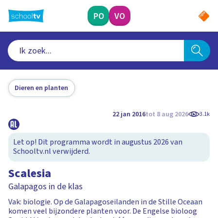
Ga
naar
PO
VO
hoofdinhoud
Dieren en planten
22 jan 2016
tot 8 aug 2026
3.1k
Let op! Dit programma wordt in augustus 2026 van
Schooltv.nl verwijderd.
Scalesia
Galapagos in de klas
Vak: biologie. Op de Galapagoseilanden in de Stille Oceaan
komen veel bijzondere planten voor. De Engelse bioloog