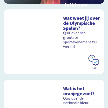
Je lichaam:
organen
Interactieve
Wat weet jij over
schoolplaat langs je
de Olympische
organen
Spelen?
Quiz over het
grootste
sportevenement ter
Schoolplaat
wereld
Quiz
Wat is het
oranjegevoel?
Quiz over de
nationale kleur