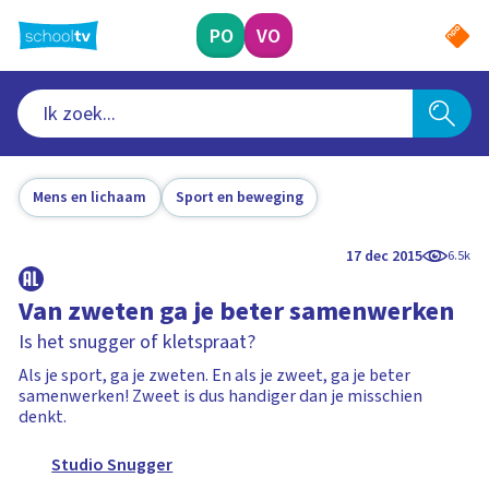
Ga
naar
PO
VO
hoofdinhoud
Mens en lichaam
Sport en beweging
17 dec 2015
6.5k
Van zweten ga je beter samenwerken
Is het snugger of kletspraat?
Als je sport, ga je zweten. En als je zweet, ga je beter
samenwerken! Zweet is dus handiger dan je misschien
denkt.
Studio Snugger