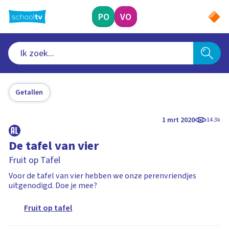
Ga
naar
PO
VO
hoofdinhoud
Getallen
1 mrt 2020
14.3k
De tafel van vier
Fruit op Tafel
Voor de tafel van vier hebben we onze perenvriendjes
uitgenodigd. Doe je mee?
Fruit op tafel