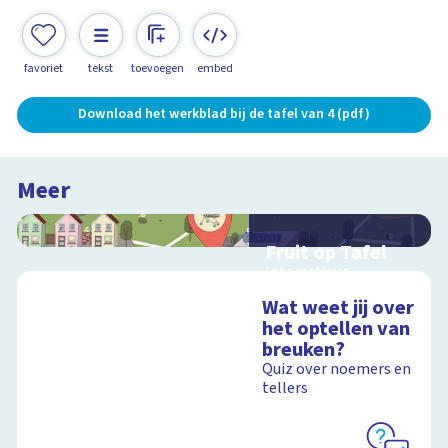
favoriet
tekst
toevoegen
embed
Download het werkblad bij de tafel van 4 (pdf)
Meer
Fruit op Tafel
Interactieve
schoolplaat over
Wat weet jij over
rekenen
het optellen van
breuken?
Quiz over noemers en
tellers
Schoolplaat