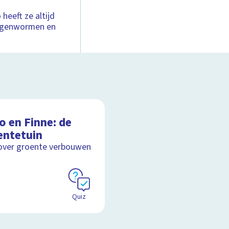
 heeft ze altijd
 regenwormen en
o en Finne: de
entetuin
over groente verbouwen
Quiz