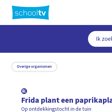
Ga
naar
hoofdinhoud
Overige organismen
Frida plant een paprikapl
Op ontdekkingstocht in de tuin